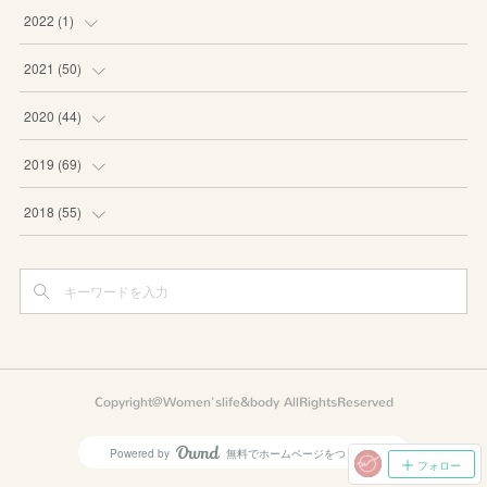
2022
(
1
)
(
1
)
2021
(
50
)
(
1
)
2020
(
44
)
(
8
)
(
3
)
2019
(
69
)
(
6
)
(
1
)
(
8
)
2018
(
55
)
(
5
)
(
3
)
(
10
)
(
3
)
(
8
)
(
2
)
(
11
)
(
4
)
(
3
)
(
3
)
(
12
)
(
6
)
(
4
)
(
5
)
(
8
)
(
5
)
Copyright@Women'slife&body AllRightsReserved
(
7
)
(
5
)
(
3
)
(
4
)
Powered by
無料でホームページをつくろう
AmebaOwnd
フォロー
(
3
)
(
6
)
(
3
)
(
7
)