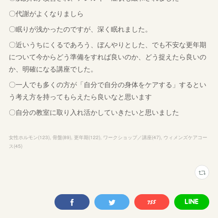
〇代謝がよくなりましら
〇眠りが浅かったのですが、深く眠れました。
〇近いうちにくるであろう、ぼんやりとした、でも不安な更年期
について今からどう準備をすれば良いのか、どう捉えたら良いの
か、明確になる講座でした。
〇一人でも多くの方が「自分で自分の身体をケアする」するとい
う考え方を持ってもらえたら良いなと思います
〇自分の教室に取り入れ活かしていきたいと思いました
女性ホルモン
(
123
)
骨盤
(
89
)
更年期
(
122
)
ワークショップ／講座
(
47
)
ウィメンズケアコー
ス
(
45
)