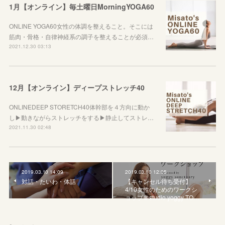
1月【オンライン】毎土曜日MorningYOGA60
ONLINE YOGA60女性の体調を整えること。そこには
筋肉・骨格・自律神経系の調子を整えることが必須…
2021.12.30 03:13
12月【オンライン】ディープストレッチ40
ONLINEDEEP STORETCH40体幹部を４方向に動か
し▶︎動きながらストレッチをする▶︎静止してストレ…
2021.11.30 02:48
2019.03.10 14:09
2019.03.10 12:05
対話・たいわ・体話
【キャンセル待ち受付】
4/10女性のためのワークシ
ョップ＠studio yoggy TO…