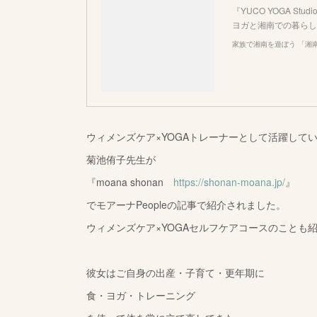
『YUCO YOGA 
ヨガと湘南での暮らし
家族で湘南を遊ぼう 「湘
ウィメンズケア×YOGAトレーナーとして活躍して
菊池侑子先生が
『moana shonan
https://shonan-moana.jp/
』
でモアーナPeopleの記事で紹介されました。
ウィメンズケア×YOGAセルフケアコースのことも
彼女はご自身の出産・子育て・更年期に
食・ヨガ・トレーニング