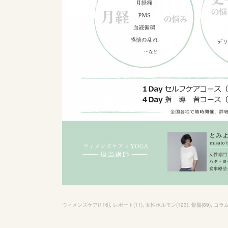
ウィメンズケア
(
116
)
レポート
(
11
)
女性ホルモン
(
123
)
骨盤
(
89
)
コラ