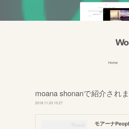
Wo
Home
moana shonanで紹介さ
2018.11.03 10:27