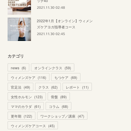
ッチ40
2021.11.30 02:48
2022年1月【オンライン】ウィメン
ズケアヨガ指導者コース
2021.11.30 02:45
カテゴリ
news
(
6
)
オンラインクラス
(
59
)
ウィメンズケア
(
116
)
ちつケア
(
69
)
官足法
(
49
)
クラス
(
62
)
レポート
(
11
)
女性ホルモン
(
123
)
骨盤
(
89
)
ママのカラダ
(
61
)
コラム
(
68
)
更年期
(
122
)
ワークショップ／講座
(
47
)
ウィメンズケアコース
(
45
)