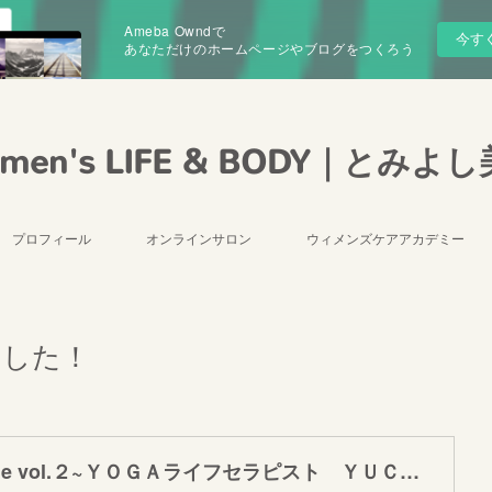
Ameba Owndで
今す
あなただけのホームページやブログをつくろう
men's LIFE & BODY｜とみよ
プロフィール
オンラインサロン
ウィメンズケアアカデミー
れました！
モアーナPeople vol.２~ＹＯＧＡライフセラピスト ＹＵＣＯさん ヨガを通じて子育てを終えたママが“女性”として輝くためのサポートを！ | 家族で湘南を遊ぼう 「湘南モアーナ」