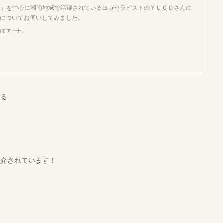
Studio』を中心に湘南地域で活躍されているヨガセラピストのＹＵＣＯさんに
についてお伺いしてみました。
南モアーナ」
いる
紹介されています！