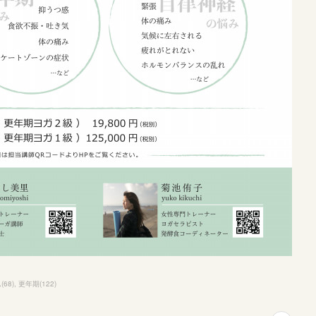
ム
(
68
)
更年期
(
122
)