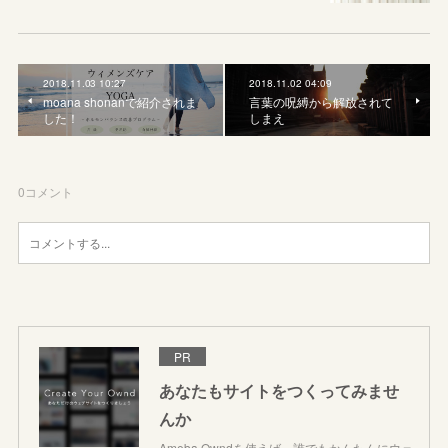
2018.11.03 10:27
2018.11.02 04:09
moana shonanで紹介されま
言葉の呪縛から解放されて
した！
しまえ
0
コメント
PR
あなたもサイトをつくってみませ
んか
Ameba Owndを使えば、誰でもかんたんにウェ