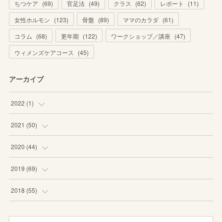
ちつケア
(
69
)
官足法
(
49
)
クラス
(
62
)
レポート
(
11
)
女性ホルモン
(
123
)
骨盤
(
89
)
ママのカラダ
(
61
)
コラム
(
68
)
更年期
(
122
)
ワークショップ／講座
(
47
)
ウィメンズケアコース
(
45
)
アーカイブ
2022
(
1
)
(
1
)
2021
(
50
)
(
1
)
2020
(
44
)
(
8
)
(
3
)
2019
(
69
)
(
6
)
(
1
)
(
8
)
2018
(
55
)
(
5
)
(
3
)
(
10
)
(
3
)