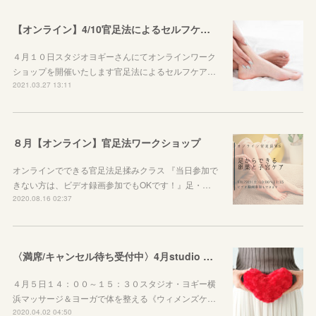
【オンライン】4/10官足法によるセルフケア ＜第１回＞子宮と卵巣編（女性限定）
４月１０日スタジオヨギーさんにてオンラインワーク
ショップを開催いたします官足法によるセルフケア…
2021.03.27 13:11
８月【オンライン】官足法ワークショップ
オンラインでできる官足法足揉みクラス 『当日参加で
きない方は、ビデオ録画参加でもOKです！』足・…
2020.08.16 02:37
〈満席/キャンセル待ち受付中〉4月studio yoggy WS【マッサージ＆ヨーガで体を整える《ウィメンズケア》】
４月５日１４：００～１５：３０スタジオ・ヨギー横
浜マッサージ＆ヨーガで体を整える《ウィメンズケ…
2020.04.02 04:50