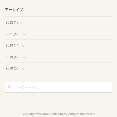
アーカイブ
2022
(
1
)
(
1
)
2021
(
50
)
(
1
)
2020
(
44
)
(
8
)
(
3
)
2019
(
69
)
(
6
)
(
1
)
(
8
)
2018
(
55
)
(
5
)
(
3
)
(
10
)
(
3
)
(
8
)
(
2
)
(
11
)
(
4
)
(
3
)
(
3
)
(
12
)
(
6
)
(
4
)
(
5
)
(
8
)
(
5
)
Copyright@Women'slife&body AllRightsReserved