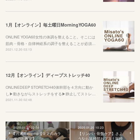
1月【オンライン】毎土曜日MorningYOGA60
ONLINE YOGA60女性の体調を整えること。そこには
筋肉・骨格・自律神経系の調子を整えることが必須…
2021.12.30 03:13
12月【オンライン】ディープストレッチ40
ONLINEDEEP STORETCH40体幹部を４方向に動か
し▶︎動きながらストレッチをする▶︎静止してストレ…
2021.11.30 02:48
2020.01.27 02:56
2020.01.20 10:23
2月湘南ecomo【ママのカラ
【リンパ・骨盤ケア】さよ
ダのお教室】
うなら鼠径部おブス！鼠径