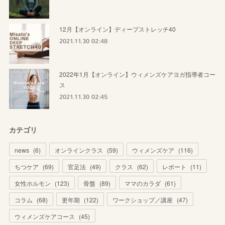
12月【オンライン】ディープストレッチ40
2021.11.30 02:48
2022年1月【オンライン】ウィメンズケアヨガ指導者コー
ス
2021.11.30 02:45
カテゴリ
news
(
6
)
オンラインクラス
(
59
)
ウィメンズケア
(
116
)
ちつケア
(
69
)
官足法
(
49
)
クラス
(
62
)
レポート
(
11
)
女性ホルモン
(
123
)
骨盤
(
89
)
ママのカラダ
(
61
)
コラム
(
68
)
更年期
(
122
)
ワークショップ／講座
(
47
)
ウィメンズケアコース
(
45
)