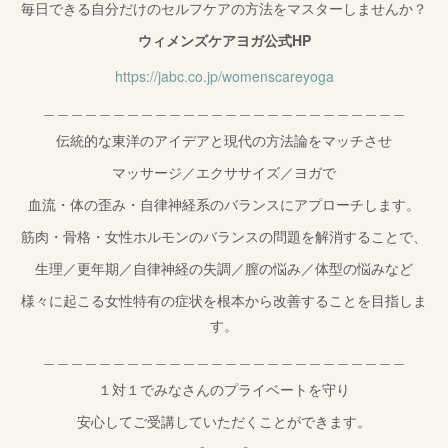
毎日できる自分だけのセルフケアの方法をマスターしませんか？
ウィメンズケアヨガ公式HP
https://jabc.co.jp/womenscareyoga
＿＿＿＿＿＿＿＿＿＿＿＿＿＿＿＿＿＿＿＿＿＿＿＿＿＿
伝統的な東洋のアイデアと現代の方法論をマッチさせ
マッサージ／エクササイズ／ヨガで
血流・体の歪み・自律神経系のバランスにアプローチします。
筋肉・骨格・女性ホルモンのバランスの問題を解消することで、
生理／更年期／自律神経の失調／膣の悩み／体型の悩みなど
様々に起こる女性特有の症状を根本から改善することを目指しま
す。
＿＿＿＿＿＿＿＿＿＿＿＿＿＿＿＿＿＿＿＿＿＿＿＿＿＿
１対１でみなさんのプライベートを守り
安心してご受講していただくことができます。