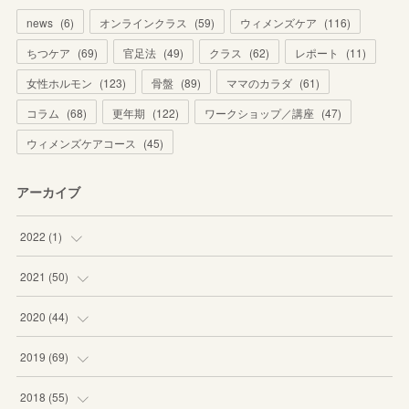
news
(
6
)
オンラインクラス
(
59
)
ウィメンズケア
(
116
)
ちつケア
(
69
)
官足法
(
49
)
クラス
(
62
)
レポート
(
11
)
女性ホルモン
(
123
)
骨盤
(
89
)
ママのカラダ
(
61
)
コラム
(
68
)
更年期
(
122
)
ワークショップ／講座
(
47
)
ウィメンズケアコース
(
45
)
アーカイブ
2022
(
1
)
(
1
)
2021
(
50
)
(
1
)
2020
(
44
)
(
8
)
(
3
)
2019
(
69
)
(
6
)
(
1
)
(
8
)
2018
(
55
)