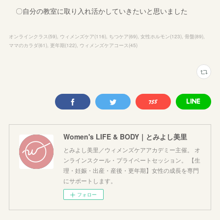
〇自分の教室に取り入れ活かしていきたいと思いました
オンラインクラス
(
59
)
ウィメンズケア
(
116
)
ちつケア
(
69
)
女性ホルモン
(
123
)
骨盤
(
89
)
ママのカラダ
(
61
)
更年期
(
122
)
ウィメンズケアコース
(
45
)
Women's LIFE & BODY｜とみよし美里
とみよし美里／ウィメンズケアアカデミー主催。 オ
ンラインスクール・プライベートセッション。 【生
理・妊娠・出産・産後・更年期】女性の成長を専門
にサポートします。
フォロー