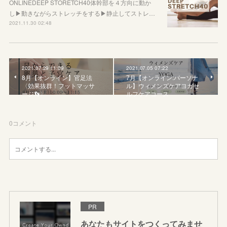
ONLINEDEEP STORETCH40体幹部を４方向に動か
し▶︎動きながらストレッチをする▶︎静止してストレ…
2021.11.30 02:48
2021.07.29 11:09
2021.07.05 07:22
8月【オンライン】官足法
7月【オンライン:パーソナ
〈効果抜群！フットマッサ
ル】ウィメンズケアヨガセ
ージ👣〉
ルフケアコース
0
コメント
PR
あなたもサイトをつくってみませ