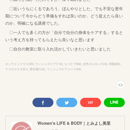
〇近いうちにくるであろう、ぼんやりとした、でも不安な更年
期について今からどう準備をすれば良いのか、どう捉えたら良い
のか、明確になる講座でした。
〇一人でも多くの方が「自分で自分の身体をケアする」すると
いう考え方を持ってもらえたら良いなと思います
〇自分の教室に取り入れ活かしていきたいと思いました
オンラインクラス
(
59
)
ウィメンズケア
(
116
)
ちつケア
(
69
)
女性ホルモン
(
123
)
骨盤
(
89
)
ママのカラダ
(
61
)
更年期
(
122
)
ウィメンズケアコース
(
45
)
Women's LIFE & BODY｜とみよし美里