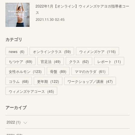
2022年1月【オンライン】ウィメンズケアヨガ指導者コー
ス
2021.11.30 02:45
カテゴリ
news
(
6
)
オンラインクラス
(
59
)
ウィメンズケア
(
116
)
ちつケア
(
69
)
官足法
(
49
)
クラス
(
62
)
レポート
(
11
)
女性ホルモン
(
123
)
骨盤
(
89
)
ママのカラダ
(
61
)
コラム
(
68
)
更年期
(
122
)
ワークショップ／講座
(
47
)
ウィメンズケアコース
(
45
)
アーカイブ
2022
(
1
)
(
1
)