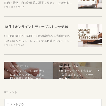
筋肉・骨格・自律神経系の調子を整えることが必須…
2021.12.30 03:13
12月【オンライン】ディープストレッチ40
ONLINEDEEP STORETCH40体幹部を４方向に動か
し▶︎動きながらストレッチをする▶︎静止してストレ…
2021.11.30 02:48
2021.03.27 13:11
2021.03.27 12:46
【オンライン】4/10官足法
4月【オンライン】官足法
によるセルフケア ＜第１
〈効果抜群！フットマッサ
回＞子宮と卵巣編（女性…
ージ👣〉
0
コメント