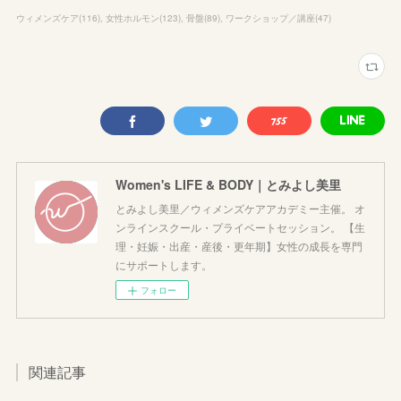
ウィメンズケア
(
116
)
女性ホルモン
(
123
)
骨盤
(
89
)
ワークショップ／講座
(
47
)
Women's LIFE & BODY｜とみよし美里
とみよし美里／ウィメンズケアアカデミー主催。 オ
ンラインスクール・プライベートセッション。 【生
理・妊娠・出産・産後・更年期】女性の成長を専門
にサポートします。
フォロー
関連記事