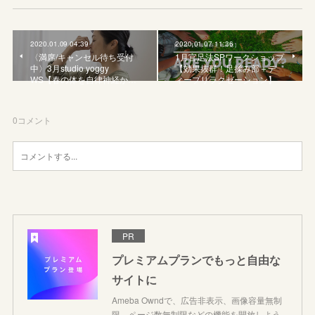
2020.01.09 04:39
2020.01.07 11:36
〈満席/キャンセル待ち受付
1月官足法SPワークショップ
中〉3月studio yoggy
【効果抜群！足揉み部＋デ
WS【春の体を自律神経か…
ィープリラクゼーション】
0
コメント
PR
プレミアムプランでもっと自由な
サイトに
Ameba Owndで、広告非表示、画像容量無制
限、ページ数無制限などの機能を開放しよう。