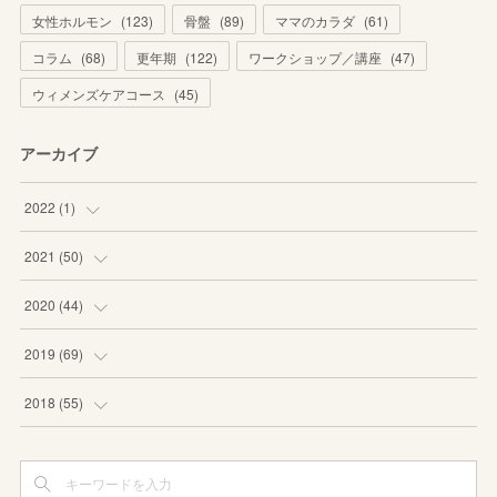
女性ホルモン
(
123
)
骨盤
(
89
)
ママのカラダ
(
61
)
コラム
(
68
)
更年期
(
122
)
ワークショップ／講座
(
47
)
ウィメンズケアコース
(
45
)
アーカイブ
2022
(
1
)
(
1
)
2021
(
50
)
(
1
)
2020
(
44
)
(
8
)
(
3
)
2019
(
69
)
(
6
)
(
1
)
(
8
)
2018
(
55
)
(
5
)
(
3
)
(
10
)
(
3
)
(
8
)
(
2
)
(
11
)
(
4
)