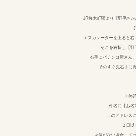
JR桜木町駅より【野毛ち
【
エスカレーターを上ると右
そこを右折し【野
右手にパチンコ屋さん
そのすぐ先右手に野
info
件名に【お名
上のアドレス
２日以
返信がない場合、メ