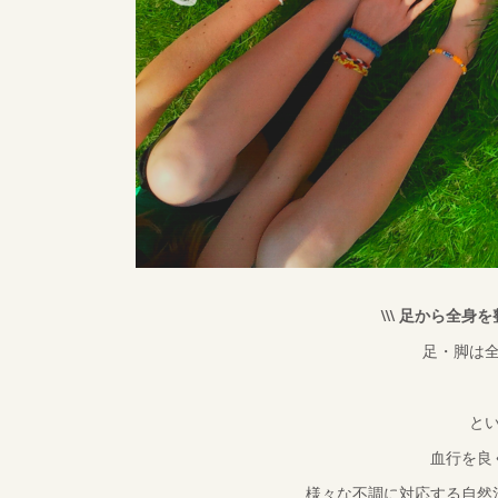
\\\ 足から全身
足・脚は
と
血行を良
様々な不調に対応する自然