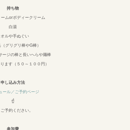
持ち物
ームorボディークリーム
白湯
タオルや手ぬぐい
具（グリグリ棒やG棒）
サージの棒と長いへらや麺棒
あります（５０～１００円）
申し込み方法
ュール／ご予約ページ
☝
りご予約ください。
参加費