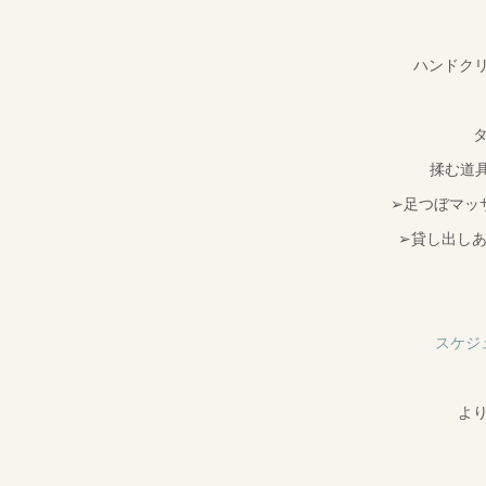
ハンドクリ
揉む道
➢足つぼマッ
➢貸し出し
スケジ
よ