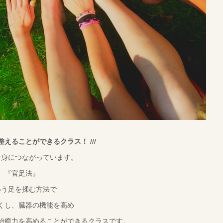
を整えることができるクラス！ ///
全身につながっています。
『官足法』
いう足を揉む方法で
くし、臓器の機能を高め
治癒力を高めることができるクラスです。