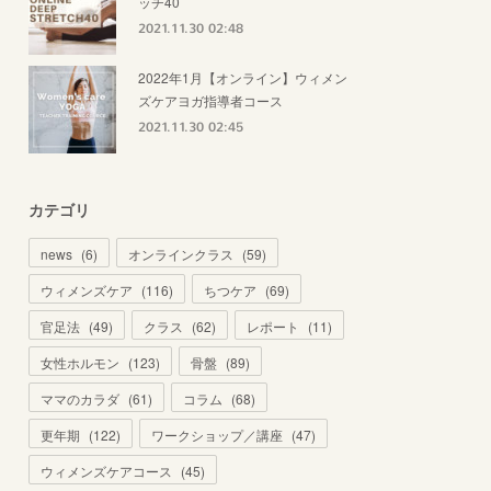
ッチ40
2021.11.30 02:48
2022年1月【オンライン】ウィメン
ズケアヨガ指導者コース
2021.11.30 02:45
カテゴリ
news
(
6
)
オンラインクラス
(
59
)
ウィメンズケア
(
116
)
ちつケア
(
69
)
官足法
(
49
)
クラス
(
62
)
レポート
(
11
)
女性ホルモン
(
123
)
骨盤
(
89
)
ママのカラダ
(
61
)
コラム
(
68
)
更年期
(
122
)
ワークショップ／講座
(
47
)
ウィメンズケアコース
(
45
)