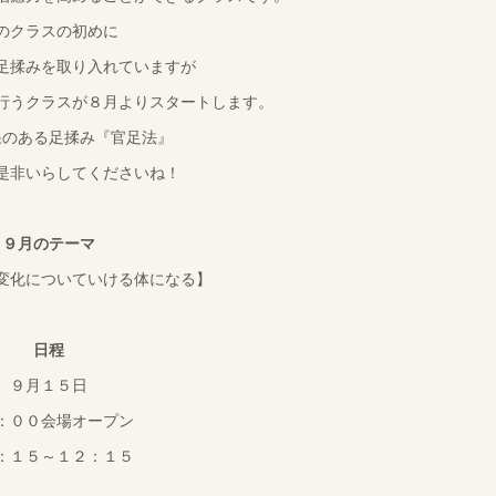
のクラスの初めに
足揉みを取り入れていますが
行うクラスが８月よりスタートします。
果のある足揉み『官足法』
是非いらしてくださいね！
９月のテーマ
変化についていける体になる】
日程
９月１５日
：００会場オープン
：１５～１２：１５