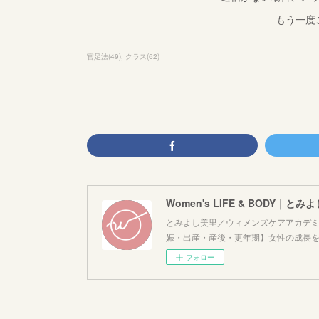
もう一度
官足法
(
49
)
クラス
(
62
)
Women's LIFE & BODY｜とみ
とみよし美里／ウィメンズケアアカデミ
娠・出産・産後・更年期】女性の成長
フォロー