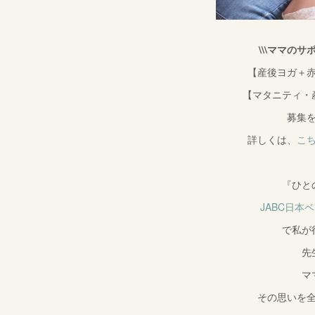
\\\ママのサ
【産後ヨガ＋
【マタニティ・
募集
詳しくは、
こ
『ひと
JABC日本
で私が
先
マ
その思いを