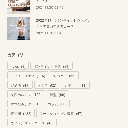
ッチ40
2021.11.30 02:48
2022年1月【オンライン】ウィメン
ズケアヨガ指導者コース
2021.11.30 02:45
カテゴリ
news
(
6
)
オンラインクラス
(
59
)
ウィメンズケア
(
116
)
ちつケア
(
69
)
官足法
(
49
)
クラス
(
62
)
レポート
(
11
)
女性ホルモン
(
123
)
骨盤
(
89
)
ママのカラダ
(
61
)
コラム
(
68
)
更年期
(
122
)
ワークショップ／講座
(
47
)
ウィメンズケアコース
(
45
)