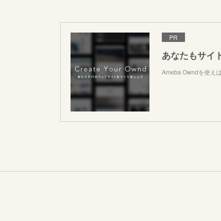
PR
あなたもサイ
Ameba Owndを