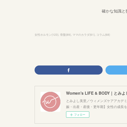
確かな知識と
女性ホルモン
(
123
)
骨盤
(
89
)
ママのカラダ
(
61
)
コラム
(
68
)
Women's LIFE & BODY｜とみ
とみよし美里／ウィメンズケアアカデミ
娠・出産・産後・更年期】女性の成長
フォロー