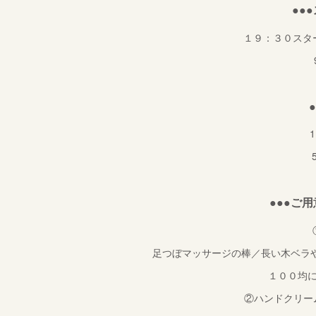
●●
１９：３０スタ
●●●ご
足つぼマッサージの棒／長い木ベラ
１００均
②ハンドクリーム