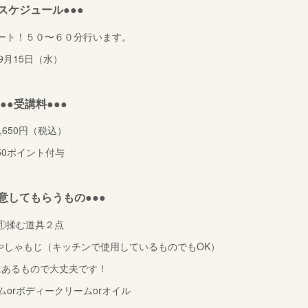
●スケジュール●●●
ート！５０〜６０分行います。
9月15日（水）
●●●受講料●●●
1,650円（税込）
50ポイント付与
用意してもらうもの●●●
①揉む道具２点
やしゃもじ（キッチンで使用しているものでもOK）
にあるもので大丈夫です！
orボディークリームorオイル