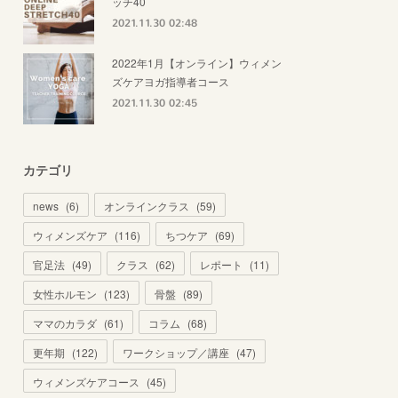
ッチ40
2021.11.30 02:48
2022年1月【オンライン】ウィメン
ズケアヨガ指導者コース
2021.11.30 02:45
カテゴリ
news
(
6
)
オンラインクラス
(
59
)
ウィメンズケア
(
116
)
ちつケア
(
69
)
官足法
(
49
)
クラス
(
62
)
レポート
(
11
)
女性ホルモン
(
123
)
骨盤
(
89
)
ママのカラダ
(
61
)
コラム
(
68
)
更年期
(
122
)
ワークショップ／講座
(
47
)
ウィメンズケアコース
(
45
)