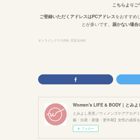
こちらよりご
ご登録いただくアドレスはPCアドレス
をおすすめ
とが多いです。
届かない場合
オンラインクラス
(
59
)
官足法
(
49
)
Women's LIFE & BODY｜とみ
とみよし美里／ウィメンズケアアカデミ
娠・出産・産後・更年期】女性の成長
フォロー