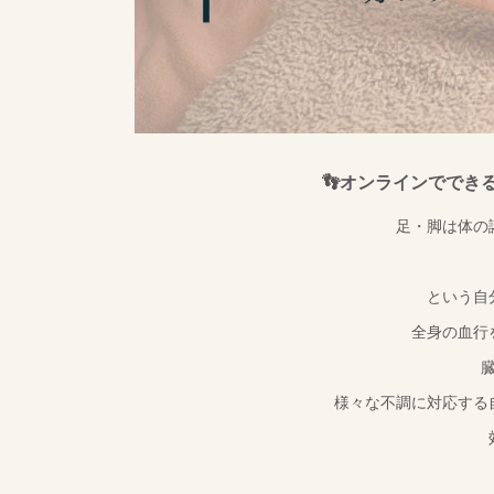
👣オンラインででき
足・脚は体の
という自
全身の血行
様々な不調に対応する