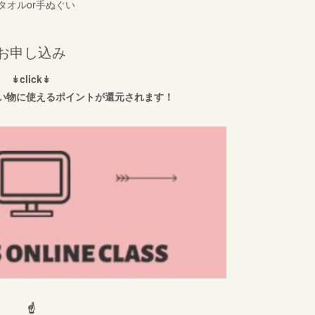
タオルor手ぬぐい
お申し込み
↡click↡
い物に使えるポイントが還元されます！
☝