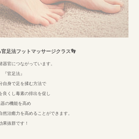
る官足法フットマッサージクラス👣
諸器官につながっています。
『官足法』
分自身で足を揉む方法で
を良くし毒素の排出を促し
臓器の機能を高め
自然治癒力を高めることができます。
効果抜群です！