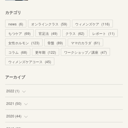
カテゴリ
news
(
6
)
オンラインクラス
(
59
)
ウィメンズケア
(
116
)
ちつケア
(
69
)
官足法
(
49
)
クラス
(
62
)
レポート
(
11
)
女性ホルモン
(
123
)
骨盤
(
89
)
ママのカラダ
(
61
)
コラム
(
68
)
更年期
(
122
)
ワークショップ／講座
(
47
)
ウィメンズケアコース
(
45
)
アーカイブ
2022
(
1
)
(
1
)
2021
(
50
)
(
1
)
2020
(
44
)
(
8
)